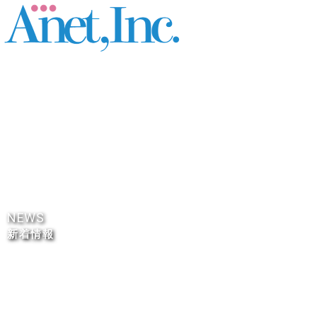
内
容
を
ス
キ
ッ
プ
NEWS
新着情報